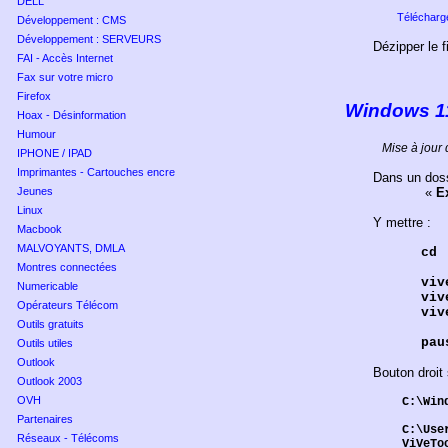
DELL
Télécharge
Développement : CMS
Développement : SERVEURS
Dézipper le 
FAI - Accès Internet
Fax sur votre micro
Firefox
Windows 1
Hoax - Désinformation
Humour
Mise à jour
IPHONE / IPAD
Imprimantes - Cartouches encre
Dans un dos
Jeunes
«
E
Linux
Y mettre :
Macbook
MALVOYANTS, DMLA
cd
Montres connectées
viv
Numericable
viv
Opérateurs Télécom
viv
Outils gratuits
pau
Outils utiles
Outlook
Bouton droit
Outlook 2003
OVH
C:\Win
Partenaires
C:\Use
Réseaux - Télécoms
ViVeTo