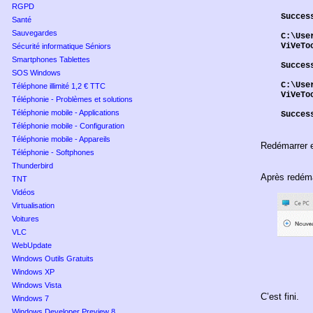
RGPD
Succes
Santé
Sauvegardes
C:\Use
ViVeTo
Sécurité informatique Séniors
Smartphones Tablettes
Succes
SOS Windows
C:\Use
Téléphone illimité 1,2 € TTC
ViVeTo
Téléphonie - Problèmes et solutions
Téléphonie mobile - Applications
Succes
Téléphonie mobile - Configuration
Téléphonie mobile - Appareils
Redémarrer e
Téléphonie - Softphones
Thunderbird
Après redéma
TNT
Vidéos
Virtualisation
Voitures
VLC
WebUpdate
Windows Outils Gratuits
Windows XP
Windows Vista
C’est fini.
Windows 7
Windows Developer Preview 8