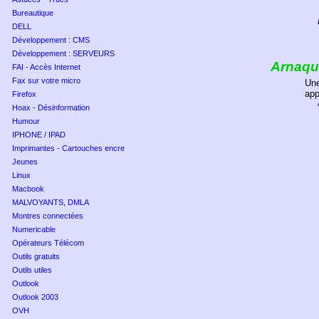
Bureautique
DELL
Développement : CMS
Développement : SERVEURS
Arnaque
FAI - Accès Internet
Fax sur votre micro
Une
app
Firefox
Hoax - Désinformation
Humour
IPHONE / IPAD
Imprimantes - Cartouches encre
Jeunes
Linux
Macbook
MALVOYANTS, DMLA
Montres connectées
Numericable
Opérateurs Télécom
Outils gratuits
Outils utiles
Outlook
Outlook 2003
OVH