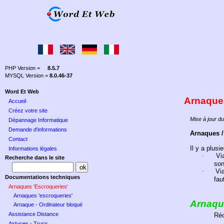
PHP Version =
8.5.7
MYSQL Version =
8.0.46-37
Word Et Web
Arnaques
Accueil
Créez votre site
Mise à jour du
Dépannage Informatique
Demande d'informations
Arnaques /
Contact
Il y a plus
Informations légales
·
Vi
Recherche dans le site
son
·
Vi
Documentations techniques
fau
Arnaques 'Escroqueries'
Arnaques 'escroqueries'
Arnaque
Arnaque - Ordinateur bloqué
Assistance Distance
Réc
Astuces - Trucs