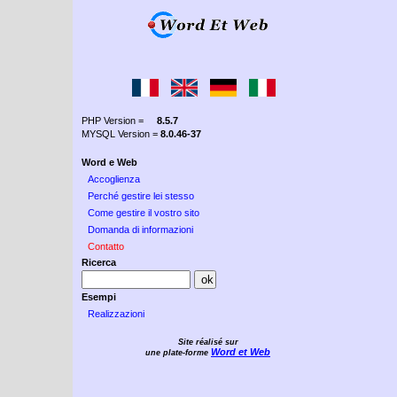
PHP Version =
8.5.7
MYSQL Version =
8.0.46-37
Word e Web
Accoglienza
Perché gestire lei stesso
Come gestire il vostro sito
Domanda di informazioni
Contatto
Ricerca
Esempi
Realizzazioni
Site réalisé sur
Word et Web
une plate-forme